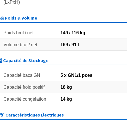
(LxPxH)
⚖️ Poids & Volume
Poids brut / net
149 / 116 kg
Volume brut / net
169 / 91 l
🍾 Capacité de Stockage
Capacité bacs GN
5 x GN1/1 pces
Capacité froid positif
18 kg
Capacité congélation
14 kg
🔌 Caractéristiques Électriques