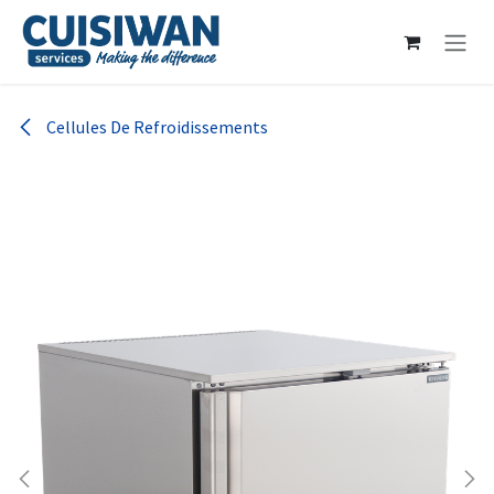
Se rendre au contenu
Cellules De Refroidissements