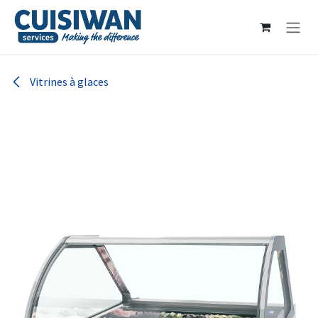
Se rendre au contenu
Vitrines à glaces