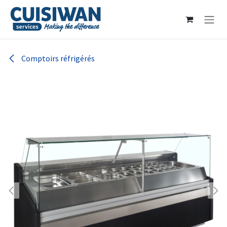
Se rendre au contenu
Comptoirs réfrigérés