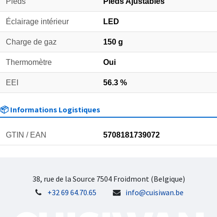
Pieds
Pieds Ajustables
Éclairage intérieur
LED
Charge de gaz
150 g
Thermomètre
Oui
EEI
56.3 %
📦 Informations Logistiques
GTIN / EAN
5708181739072
38, rue de la Source 7504 Froidmont (Belgique)
+32 69 64.70.65
info@cuisiwan.be