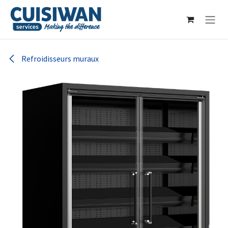
Se rendre au contenu
Refroidisseurs muraux