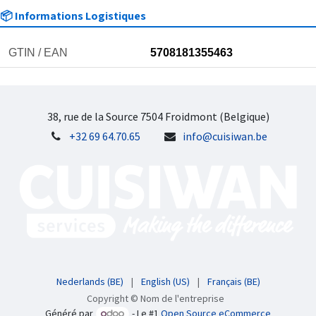
📦 Informations Logistiques
GTIN / EAN
5708181355463
38, rue de la Source 7504 Froidmont (Belgique)
+32 69 64.70.65
info@cuisiwan.be
Nederlands (BE)
|
English (US)
|
Français (BE)
Copyright © Nom de l'entreprise
Généré par
- Le #1
Open Source eCommerce