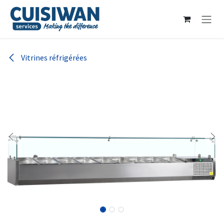
Se rendre au contenu
Vitrines réfrigérées