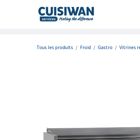
Se rendre au contenu
Accueil
À prop
Tous les produits
Froid
Gastro
Vitrines r