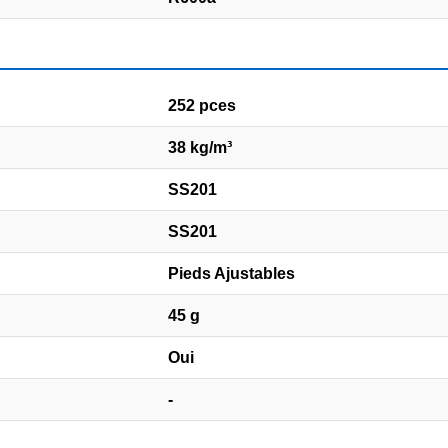
252 pces
38 kg/m³
SS201
SS201
Pieds Ajustables
45 g
Oui
-