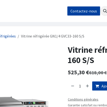
os
Nos réalisations
Contact / Demande de devis
Contactez-nous
Boutique
éfrigérées
Vitrine réfrigérée GN1/4 GVC33-160 S/S
Vitrine ré
160 S/S
525,30
€
618,00
€
Ajo
Conditions générales
Garantie satisfait ou rembo