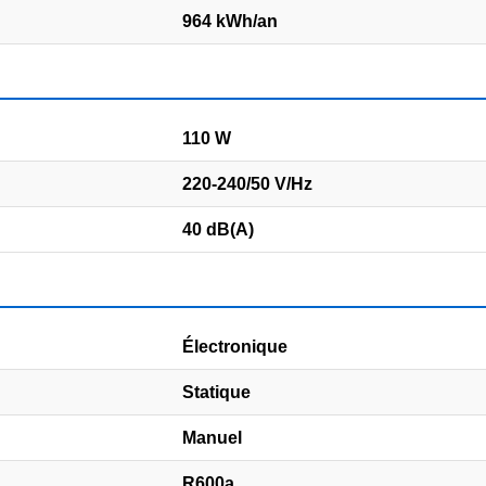
964 kWh/an
110 W
220-240/50 V/Hz
40 dB(A)
Électronique
Statique
Manuel
R600a