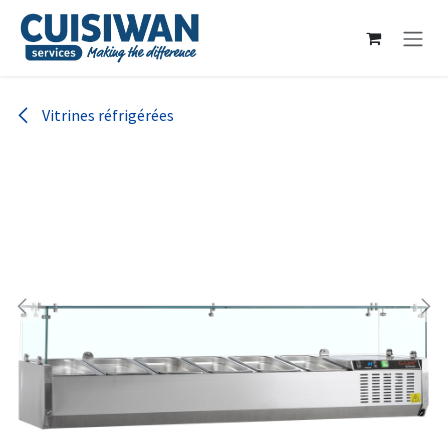
Se rendre au contenu
Vitrines réfrigérées