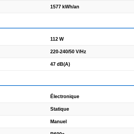
1577 kWh/an
112 W
220-240/50 V/Hz
47 dB(A)
Électronique
Statique
Manuel