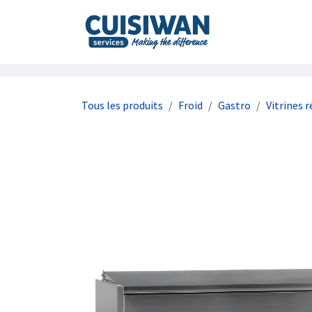
Se rendre au contenu
Accueil
À prop
Tous les produits
Froid
Gastro
Vitrines r