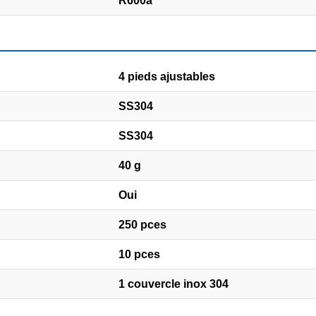
R600a
4 pieds ajustables
SS304
SS304
40 g
Oui
250 pces
10 pces
1 couvercle inox 304