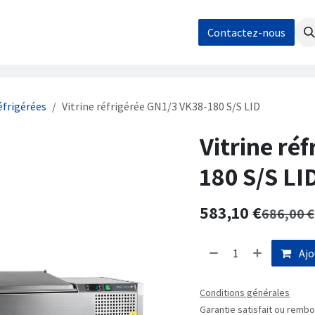
os
Nos réalisations
Contact / Demande de devis
Contactez-nous
Boutique
éfrigérées
Vitrine réfrigérée GN1/3 VK38-180 S/S LID
Vitrine ré
180 S/S LI
583,10
€
686,00
€
Ajo
Conditions générales
Garantie satisfait ou rembo