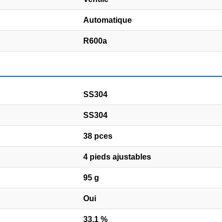
Automatique
R600a
SS304
SS304
38 pces
4 pieds ajustables
95 g
Oui
33.1 %