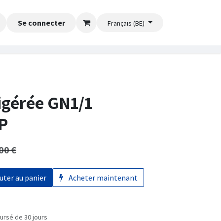
Se connecter
Français (BE)
igérée GN1/1
P
00
€
uter au panier
Acheter maintenant
ursé de 30 jours