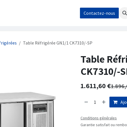
os
Nos réalisations
Contact / Demande de devis
Contactez-nous
Boutique
frigérées
Table Réfrigérée GN1/1 CK7310/-SP
Table Réfr
CK7310/-S
1.611,60
€
1.896,
Ajo
Conditions générales
Garantie satisfait ou rembo