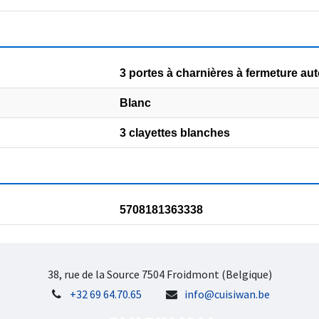
3 portes à charnières à fermeture au
Blanc
3 clayettes blanches
5708181363338
38, rue de la Source 7504 Froidmont (Belgique)
+32 69 64.70.65
info@cuisiwan.be