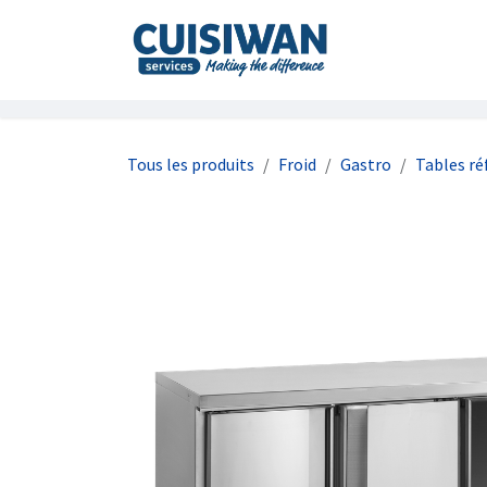
Se rendre au contenu
Accueil
À prop
Tous les produits
Froid
Gastro
Tables ré