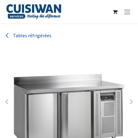
Se rendre au contenu
Tables réfrigérées