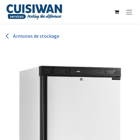
Se rendre au contenu
Armoires de stockage