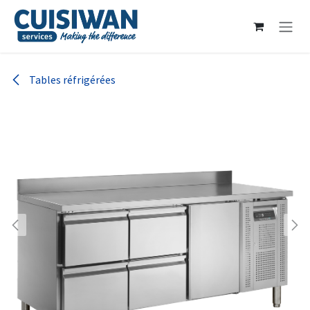
Se rendre au contenu
Tables réfrigérées