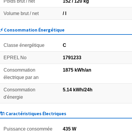
Poids brut / net
152 / 120 kg
Volume brut / net
/ l
⚡ Consommation Énergétique
Classe énergétique
C
EPREL No
1791233
Consommation
1875 kWh/an
électrique par an
Consommation
5.14 kWh/24h
d'énergie
🔌 Caractéristiques Électriques
Puissance consommée
435 W