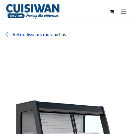
Se rendre au contenu
Refroidisseurs muraux bas