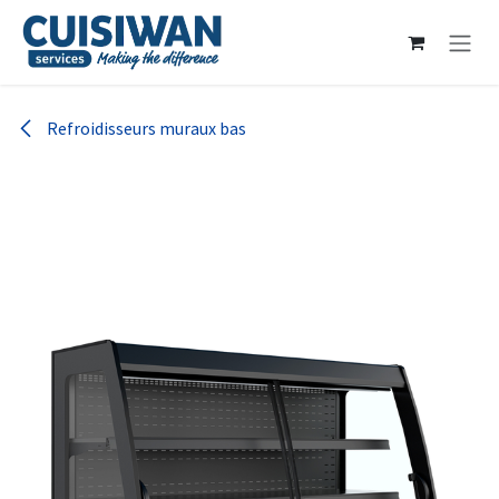
Se rendre au contenu
Refroidisseurs muraux bas