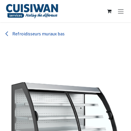
Se rendre au contenu
Refroidisseurs muraux bas