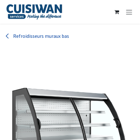
Se rendre au contenu
Refroidisseurs muraux bas