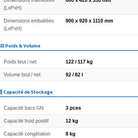
Dimensions intérieures
660 x 420 x 330 mm
(LxPxH)
Dimensions emballées
900 x 920 x 1110 mm
(LxPxH)
⚖️ Poids & Volume
Poids brut / net
122 / 117 kg
Volume brut / net
92 / 82 l
🍾 Capacité de Stockage
Capacité bacs GN
3 pces
Capacité froid positif
12 kg
Capacité congélation
8 kg