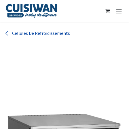
Se rendre au contenu
Cellules De Refroidissements