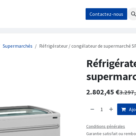
os
Nos réalisations
Contact / Demande de devis
Contactez-nous
Boutique
Supermarchés
Réfrigérateur / congélateur de supermarché S
Réfrigérat
supermarc
2.802,45
€
3.297
Ajo
Conditions générales
Garantie satisfait ou rembo