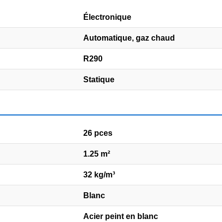
Électronique
Automatique, gaz chaud
R290
Statique
26 pces
1.25 m²
32 kg/m³
Blanc
Acier peint en blanc