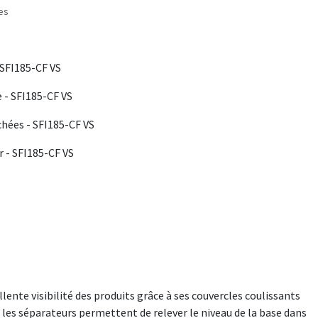
les
 SFI185-CF VS
 - SFI185-CF VS
chées - SFI185-CF VS
 - SFI185-CF VS
lente visibilité des produits grâce à ses couvercles coulissants
e les séparateurs permettent de relever le niveau de la base dans