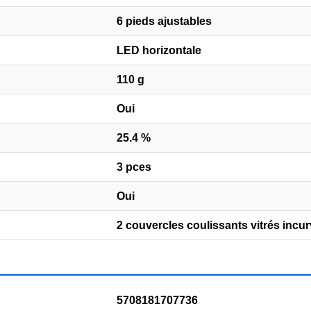
6 pieds ajustables
LED horizontale
110 g
Oui
25.4 %
3 pces
Oui
2 couvercles coulissants vitrés incu
5708181707736