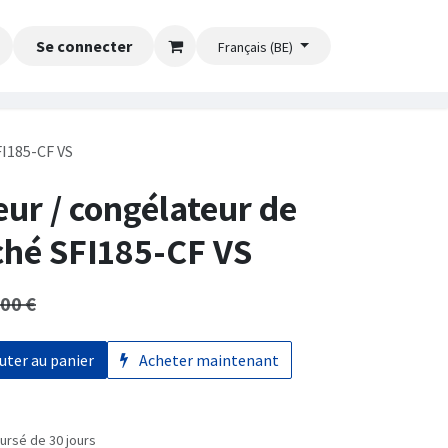
Se connecter
Français (BE)
FI185-CF VS
eur / congélateur de
hé SFI185-CF VS
,00
€
uter au panier
Acheter maintenant
ursé de 30 jours