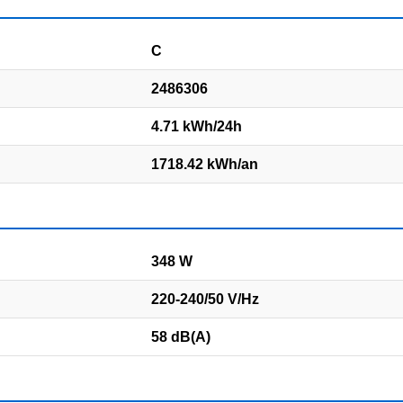
C
2486306
4.71 kWh/24h
1718.42 kWh/an
348 W
220-240/50 V/Hz
58 dB(A)