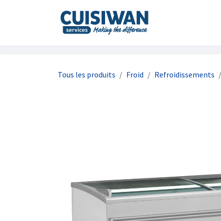
Se rendre au contenu
Accueil
À prop
Tous les produits
Froid
Refroidissements