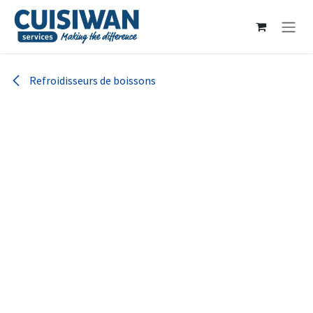
Se rendre au contenu
Refroidisseurs de boissons