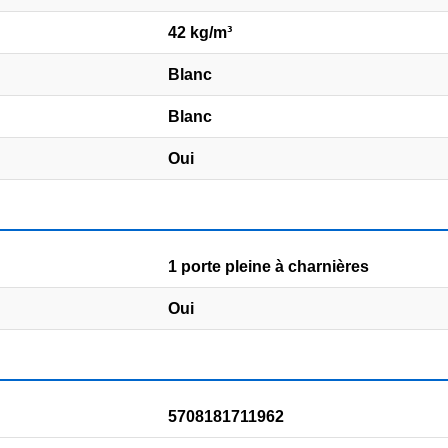
42 kg/m³
Blanc
Blanc
Oui
1 porte pleine à charnières
Oui
5708181711962