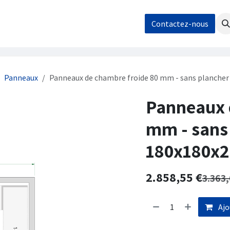
os
Nos réalisations
Contact / Demande de devis
Contactez-nous
Boutique
Panneaux
Panneaux de chambre froide 80 mm - sans plancher
Panneaux 
mm - sans
180x180x2
2.858,55
€
3.363
Ajo