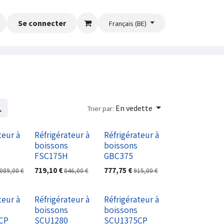
Se connecter
Français (BE)
En vedette
Trier par:
teur à
Réfrigérateur à
Réfrigérateur à
boissons
boissons
FSC175H
GBC375
719,10
€
777,75
€
.089,00
€
846,00
€
915,00
€
teur à
Réfrigérateur à
Réfrigérateur à
boissons
boissons
CP
SCU1280
SCU1375CP