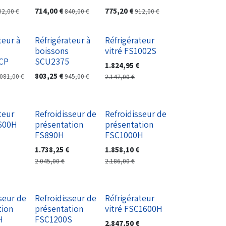
714,00
€
775,20
€
02,00
€
840,00
€
912,00
€
teur à
Réfrigérateur à
Réfrigérateur
boissons
vitré FS1002S
CP
SCU2375
1.824,95
€
803,25
€
.081,00
€
945,00
€
2.147,00
€
teur
Refroidisseur de
Refroidisseur de
1600H
présentation
présentation
FS890H
FSC1000H
1.738,25
€
1.858,10
€
2.045,00
€
2.186,00
€
seur de
Refroidisseur de
Réfrigérateur
tion
présentation
vitré FSC1600H
H
FSC1200S
2.847,50
€