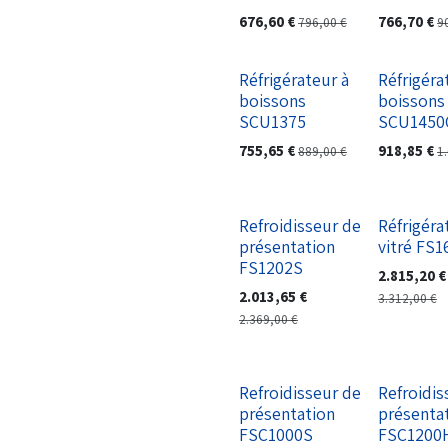
676,60
€
766,70
€
796,00
€
9
Réfrigérateur à
Réfrigéra
boissons
boissons
SCU1375
SCU1450
755,65
€
918,85
€
889,00
€
1
Refroidisseur de
Réfrigéra
présentation
vitré FS
FS1202S
2.815,20
€
2.013,65
€
3.312,00
€
2.369,00
€
Refroidisseur de
Refroidis
présentation
présenta
FSC1000S
FSC1200