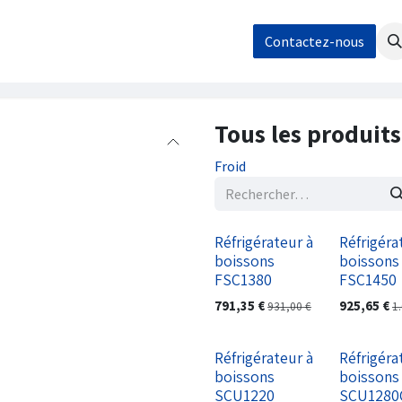
os
Nos réalisations
Contact / Demande de devis
Contactez-nous
Boutique
Tous les produits
Froid
Réfrigérateur à
Réfrigéra
boissons
boissons
FSC1380
FSC1450
791,35
€
925,65
€
931,00
€
1
Réfrigérateur à
Réfrigéra
boissons
boissons
SCU1220
SCU1280