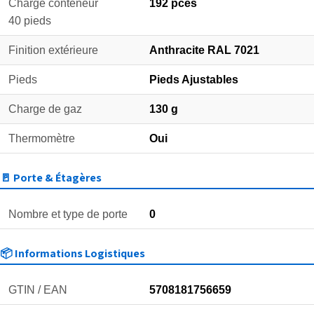
Charge conteneur
192 pces
40 pieds
Finition extérieure
Anthracite RAL 7021
Pieds
Pieds Ajustables
Charge de gaz
130 g
Thermomètre
Oui
🚪 Porte & Étagères
Nombre et type de porte
0
📦 Informations Logistiques
GTIN / EAN
5708181756659