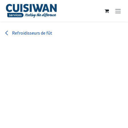
Se rendre au contenu
Refroidisseurs de fût