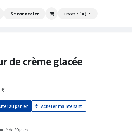
Se connecter
Français (BE)
ur de crème glacée
0
€
uter au panier
Acheter maintenant
ursé de 30 jours