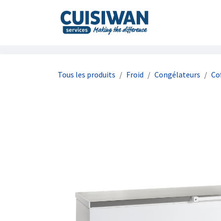
Se rendre au contenu
Accueil
À prop
Tous les produits
Froid
Congélateurs
Co