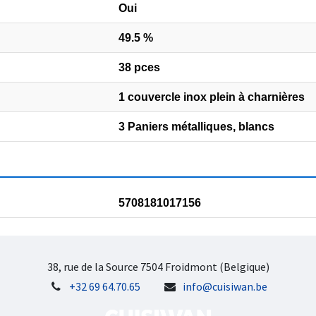
Oui
49.5 %
38 pces
1 couvercle inox plein à charnières
3 Paniers métalliques, blancs
5708181017156
38, rue de la Source 7504 Froidmont (Belgique)
+32 69 64.70.65
info@cuisiwan.be