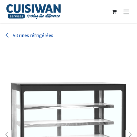
Se rendre au contenu
Vitrines réfrigérées