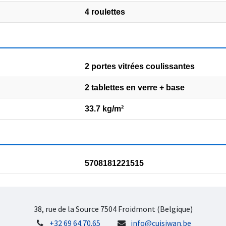
4 roulettes
2 portes vitrées coulissantes
2 tablettes en verre + base
33.7 kg/m²
5708181221515
38, rue de la Source 7504 Froidmont (Belgique)
+32 69 64.70.65
info@cuisiwan.be