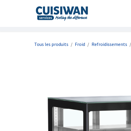
Se rendre au contenu
Accueil
À prop
Tous les produits
Froid
Refroidissements