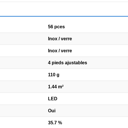
56 pces
Inox / verre
Inox / verre
4 pieds ajustables
110 g
1.44 m²
LED
Oui
35.7 %