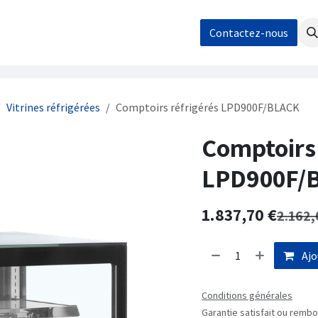
os
Nos réalisations
Contact / Demande de devis
Contactez-nous
Boutique
Vitrines réfrigérées
Comptoirs réfrigérés LPD900F/BLACK
Comptoirs 
LPD900F/
1.837,70
€
2.162,
Ajo
Conditions générales
Garantie satisfait ou rembo