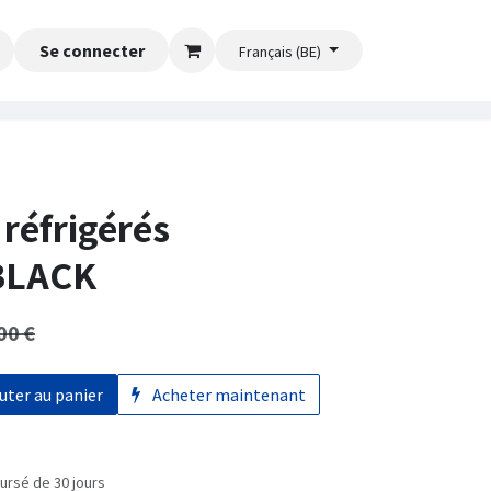
Se connecter
Français (BE)
réfrigérés
BLACK
00
€
uter au panier
Acheter maintenant
ursé de 30 jours