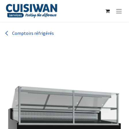
Se rendre au contenu
Comptoirs réfrigérés