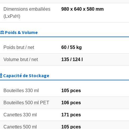
Dimensions emballées
980 x 640 x 580 mm
(LxPxH)
⚖️ Poids & Volume
Poids brut / net
60 / 55 kg
Volume brut / net
135 / 124 l
🍾 Capacité de Stockage
Bouteilles 330 ml
105 pces
Bouteilles 500 ml PET
106 pces
Canettes 330 ml
171 pces
Canettes 500 ml
105 pces