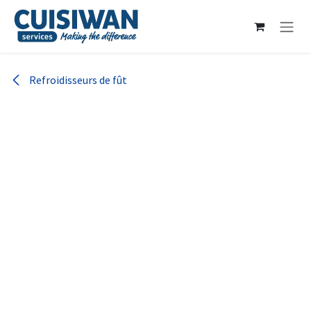
Se rendre au contenu
Refroidisseurs de fût