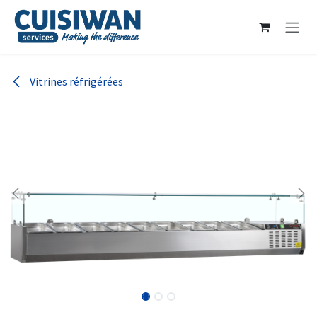
Se rendre au contenu
Vitrines réfrigérées